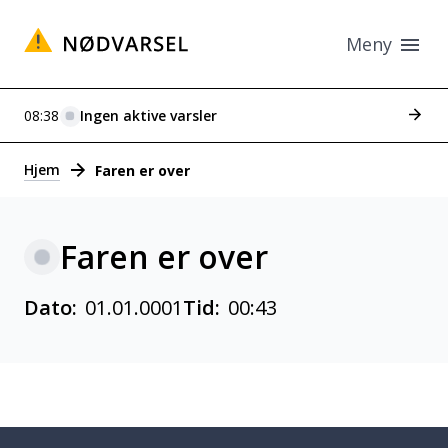
Meny
Se tid
08:38
Ingen aktive varsler
Varsler
Hjem
Faren er over
Faren er over
Dato:
01.01.0001
Tid:
00:43