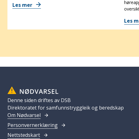
høreapp
Les mer
oversik
Les 
Denne siden driftes av DSB
Direktoratet for samfunnstryggleik og beredskap
Om Nødvarsel
Personvernerklæring
Nettstedskart