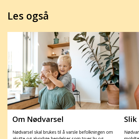
Les også
Om Nødvarsel
Slik
Nødvarsel skal brukes til å varsle befolkningen om
Nødvars
akutte og alvorlige hendelser som truer liv og
mobilte