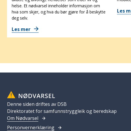
helse. Et nødvarsel inneholder informasjon om
Les 
hva som skjer, og hva du bør gjøre for å beskytte
deg selv.
Les mer
Denne siden driftes av DSB
Direktoratet for samfunnstryggleik og beredskap
Om Nødvarsel
Personvernerklæring