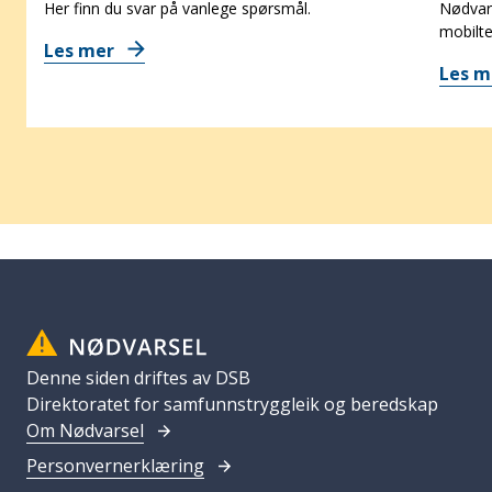
Her finn du svar på vanlege spørsmål.
Nødvars
mobilte
Les mer
Les 
Denne siden driftes av DSB
Direktoratet for samfunnstryggleik og beredskap
Om Nødvarsel
Personvernerklæring