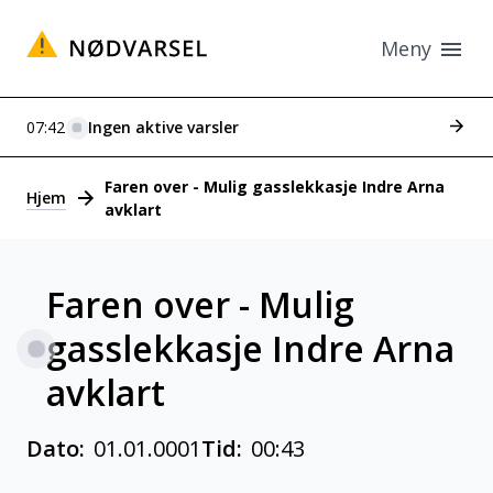
Meny
Se tid
07:42
Ingen aktive varsler
Varsler
Faren over - Mulig gasslekkasje Indre Arna
Hjem
avklart
Faren over - Mulig
gasslekkasje Indre Arna
avklart
Dato:
01.01.0001
Tid:
00:43