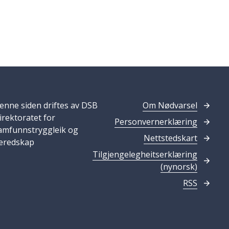
enne siden driftes av DSB
Om Nødvarsel
irektoratet for
Personvernerklæring
amfunnstryggleik og
Nettstedskart
eredskap
Tilgjengelegheitserklæring
(nynorsk)
RSS