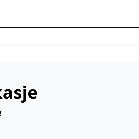
asje
3