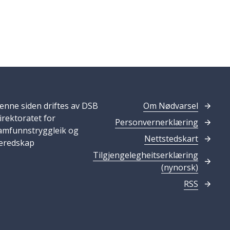
enne siden driftes av DSB
Om Nødvarsel
irektoratet for
Personvernerklæring
amfunnstryggleik og
Nettstedskart
eredskap
Tilgjengelegheitserklæring
(nynorsk)
RSS