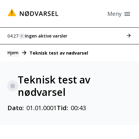
Meny
Se tid
04:27
Ingen aktive varsler
Varsler
Hjem
Teknisk test av nødvarsel
Teknisk test av
nødvarsel
Dato:
01.01.0001
Tid:
00:43