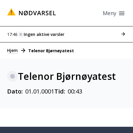
Meny
Se tid
17:46
Ingen aktive varsler
Varsler
Hjem
Telenor Bjørnøyatest
Telenor Bjørnøyatest
Dato:
01.01.0001
Tid:
00:43