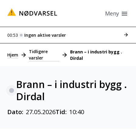
Meny
Se tid
00:53
Ingen aktive varsler
Varsler
Tidligere
Brann – i industri bygg .
Hjem
varsler
Dirdal
Brann – i industri bygg .
Dirdal
Dato:
27.05.2026
Tid:
10:40