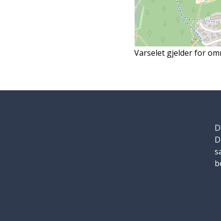
Varselet gjelder for om
D
D
s
b