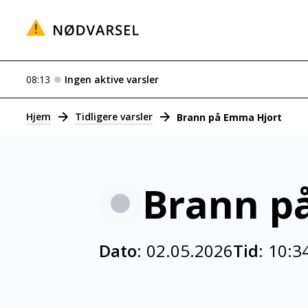
08:13
Ingen aktive varsler
Varsler
Hjem
Tidligere varsler
Brann på Emma Hjort
Brann p
Dato:
02.05.2026
Tid:
10:3