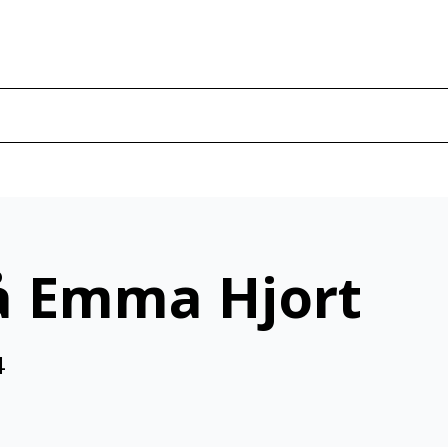
å Emma Hjort
4