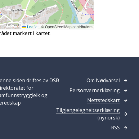
Leaflet
|
© OpenStreetMap contributors
rådet markert i kartet.
enne siden driftes av DSB
Om Nødvarsel
irektoratet for
Personvernerklæring
amfunnstryggleik og
Nettstedskart
eredskap
Tilgjengelegheitserklæring
(nynorsk)
RSS