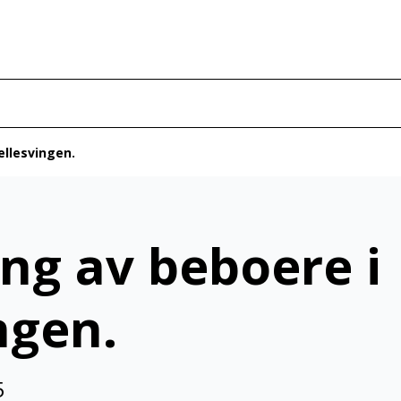
ellesvingen.
ng av beboere i
ngen.
5