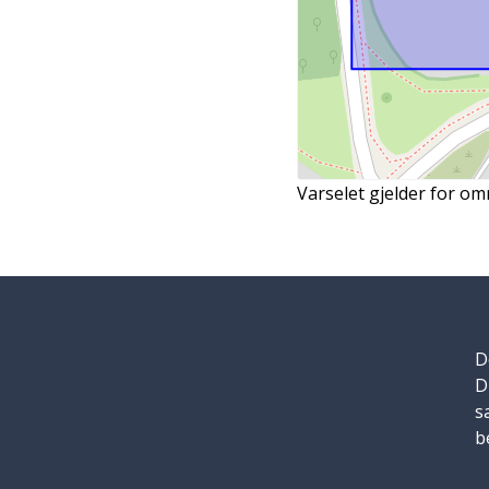
Varselet gjelder for om
D
D
s
b