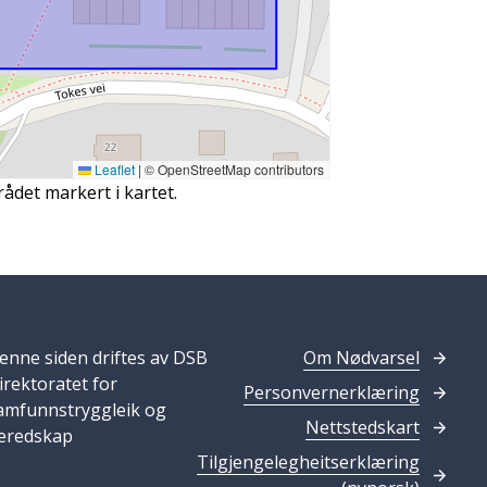
Leaflet
|
© OpenStreetMap contributors
rådet markert i kartet.
enne siden driftes av DSB
Om Nødvarsel
irektoratet for
Personvernerklæring
amfunnstryggleik og
Nettstedskart
eredskap
Tilgjengelegheitserklæring