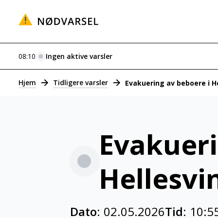
08:10
Ingen aktive varsler
Varsler
Hjem
Tidligere varsler
Evakuering av beboere i H
Evakueri
Hellesvi
Dato:
02.05.2026
Tid:
10:5